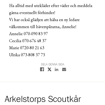
Ha alltid med utekläder efter väder och meddela
gärna eventuellt förhinder!
Vi har också glädjen att hälsa en ny ledare
välkommen till bäverspårarna, Annelie!
Annelie 070-090 83 97
Cecilia 070-676 48 37
Marie 0720-80 21 63
Ulrika 073-808 37 73
DELA DENNA SIDA
Dela på X
Dela på Facebook
Dela på Linkedin
Dela med E-post
Arkelstorps Scoutkår