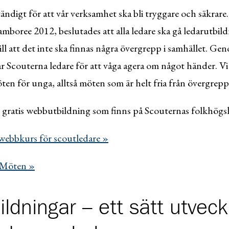
ändigt för att vår verksamhet ska bli tryggare och säkrare
boree 2012, beslutades att alla ledare ska gå ledarutbi
ll att det inte ska finnas några övergrepp i samhället. G
Scouterna ledare för att våga agera om något händer. Vi vi
ten för unga, alltså möten som är helt fria från övergrepp 
gratis webbutbildning som finns på Scouternas folkhögs
ebbkurs för scoutledare »
 Möten »
ildningar – ett sätt utvec