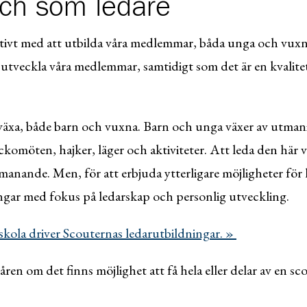
ch som ledare
tivt med att utbilda våra medlemmar, båda unga och vuxna
 utveckla våra medlemmar, samtidigt som det är en kvalitet
a växa, både barn och vuxna. Barn och unga växer av utmani
omöten, hajker, läger och aktiviteter. Att leda den här v
anande. Men, för att erbjuda ytterligare möjligheter för 
ngar med fokus på ledarskap och personlig utveckling.
kola driver Scouternas ledarutbildningar. »
en om det finns möjlighet att få hela eller delar av en s