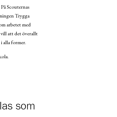
. På Scouternas
ldningen Trygga
enom arbetet med
ll att det överallt
i alla former.
kola.
klas som