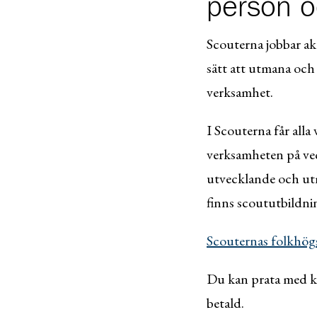
person o
Scouterna jobbar ak
sätt att utmana och
verksamhet.
I Scouterna får all
verksamheten på veck
utvecklande och utm
finns scoututbildni
Scouternas folkhögs
Du kan prata med kår
betald.