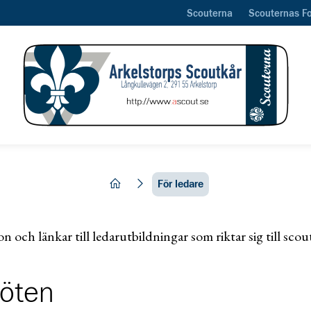
Scouterna
Scouternas F
hem
För ledare
n och länkar till ledarutbildningar som riktar sig till scou
öten