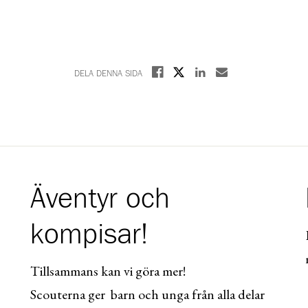
Dela på X
Dela på Facebook
Dela på Linkedin
Dela med E-post
DELA DENNA SIDA
Äventyr och
kompisar!
Tillsammans kan vi göra mer!
Scouterna ger barn och unga från alla delar