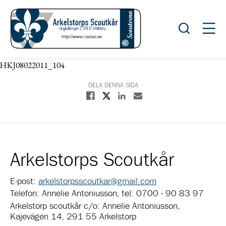
Öppna sök
Öppn
HKJ08022011_104
DELA DENNA SIDA
Dela på X
Dela på Facebook
Dela på Linkedin
Dela med E-post
Arkelstorps Scoutkår
E-post:
arkelstorpsscoutkar@gmail.com
Telefon: Annelie Antoniusson, tel: 0700 - 90 83 97
Arkelstorp scoutkår c/o: Annelie Antoniusson,
Kajevägen 14, 291 55 Arkelstorp